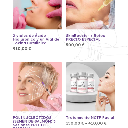
2 viales de Ácido
SkinBooster + Botox
Hialurónico y un Vial de
PRECIO ESPECIAL
Toxina Botulínica
500,00
€
910,00
€
POLINUCLEÓTIDOS
Tratamiento NCTF Facial
(SEMEN DE SALMÓN) 3
Rango
150,00
€
-
410,00
€
Sesiones PRECIO
de