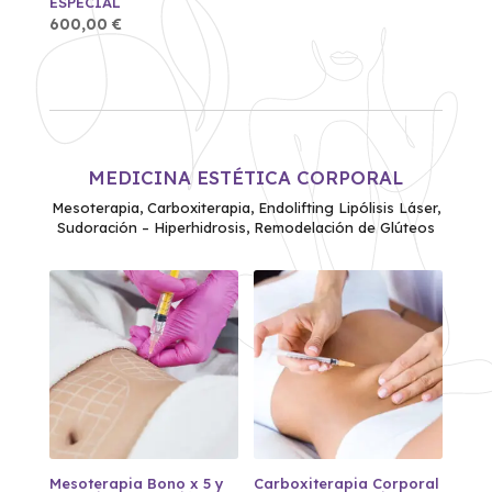
ESPECIAL
precios:
desde
600,00
€
150,00 €
hasta
410,00 €
MEDICINA ESTÉTICA CORPORAL
Mesoterapia, Carboxiterapia, Endolifting Lipólisis Láser,
Sudoración – Hiperhidrosis, Remodelación de Glúteos
Mesoterapia Bono x 5 y
Carboxiterapia Corporal