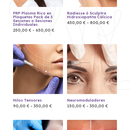
PRP Plasma Rico en
Radiesse ó Sculptra
Plaquetas Pack de 3
Hidroxiapatita Cálcica
Sesiones o Sesiones
Rango
450,00
€
-
800,00
€
Individuales
de
Rango
precios:
250,00
€
-
650,00
€
de
desde
precios:
450,00 €
desde
hasta
250,00 €
800,00 €
hasta
650,00 €
Hilos Tensores
Neuromoduladores
Rango
Rango
90,00
€
-
350,00
€
150,00
€
-
350,00
€
de
de
precios:
precios:
desde
desde
90,00 €
150,00 €
hasta
hasta
350,00 €
350,00 €