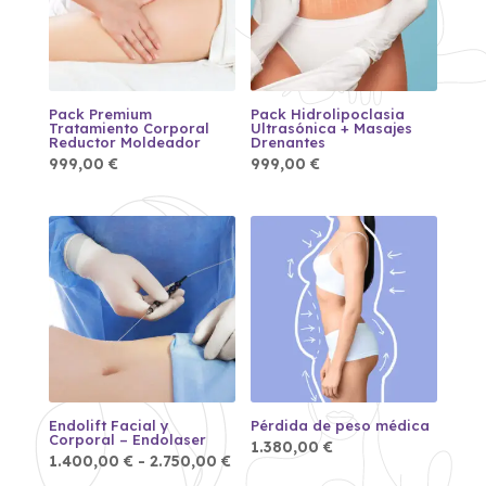
Pack Premium
Pack Hidrolipoclasia
Tratamiento Corporal
Ultrasónica + Masajes
Reductor Moldeador
Drenantes
999,00
€
999,00
€
Endolift Facial y
Pérdida de peso médica
Corporal – Endolaser
1.380,00
€
Rango
1.400,00
€
-
2.750,00
€
de