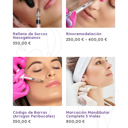
Relleno de Surcos
Rinoremodelación
Nasogenianos
Rango
250,00
€
-
400,00
€
de
350,00
€
precios:
desde
250,00 €
hasta
400,00 €
Código de Barras
Marcación Mandibular
(Arrugas Peribucales)
Completa 3 Viales
350,00
€
800,00
€