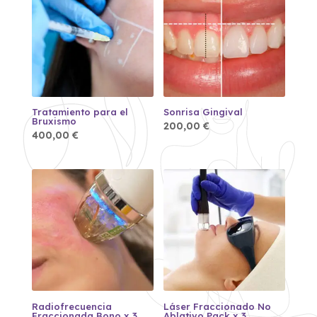
Tratamiento para el
Sonrisa Gingival
Bruxismo
200,00
€
400,00
€
Radiofrecuencia
Láser Fraccionado No
Fraccionada Bono x 3
Ablativo Pack x 3