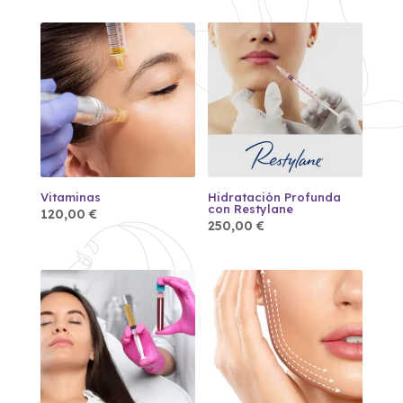
Vitaminas
Hidratación Profunda
con Restylane
120,00
€
250,00
€