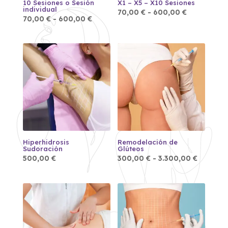
10 Sesiones o Sesión
X1 – X5 – X10 Sesiones
individual
Rango
70,00
€
-
600,00
€
Rango
de
70,00
€
-
600,00
€
de
precios:
precios:
desde
desde
70,00 €
70,00 €
hasta
hasta
600,00 €
600,00 €
Hiperhidrosis
Remodelación de
Sudoración
Glúteos
Rango
500,00
€
300,00
€
-
3.300,00
€
de
precios:
desde
300,00 
hasta
3.300,0