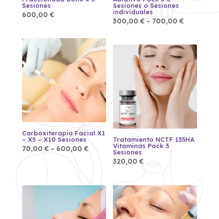
Sesiones
Sesiones o Sesiones
individuales
600,00
€
Rango
300,00
€
-
700,00
€
de
precios:
desde
300,00 €
hasta
700,00 €
Carboxiterapia Facial X1
– X5 – X10 Sesiones
Tratamiento NCTF 135HA
Vitaminas Pack 3
Rango
70,00
€
-
600,00
€
Sesiones
de
precios:
320,00
€
desde
70,00 €
hasta
600,00 €