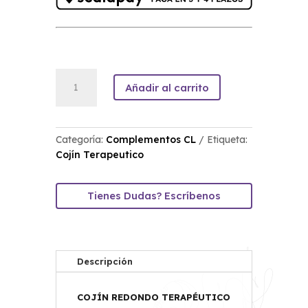
Cojín
Añadir al carrito
Redondo
Terapéutico
CL
Ref.
Categoría:
Complementos CL
Etiqueta:
1221
Cojín Terapeutico
cantidad
Tienes Dudas? Escríbenos
Descripción
COJÍN REDONDO TERAPÉUTICO